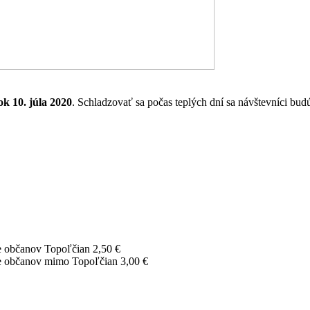
ok 10. júla 2020
. Schladzovať sa počas teplých dní sa návštevníci bud
re občanov Topoľčian 2,50 €
pre občanov mimo Topoľčian 3,00 €