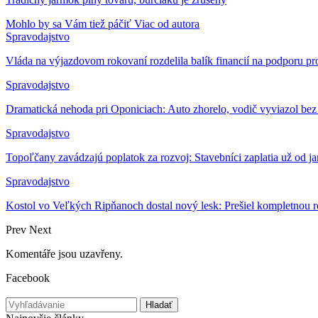
Mohlo by sa Vám tiež páčiť
Viac od autora
Spravodajstvo
Vláda na výjazdovom rokovaní rozdelila balík financií na podporu p
Spravodajstvo
Dramatická nehoda pri Oponiciach: Auto zhorelo, vodič vyviazol bez
Spravodajstvo
Topoľčany zavádzajú poplatok za rozvoj: Stavebníci zaplatia už od j
Spravodajstvo
Kostol vo Veľkých Ripňanoch dostal nový lesk: Prešiel kompletnou 
Prev
Next
Komentáře jsou uzavřeny.
Facebook