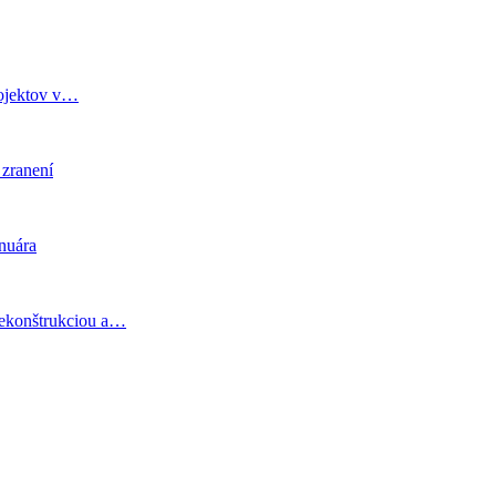
rojektov v…
 zranení
anuára
rekonštrukciou a…