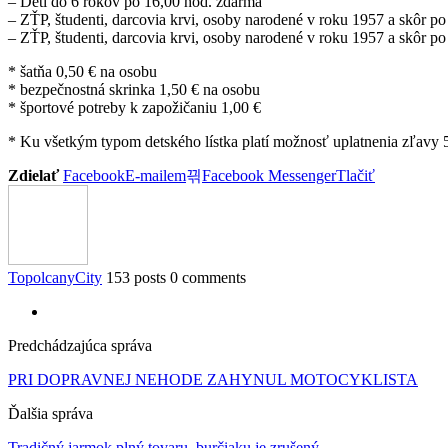
– Deti do 6 rokov po 16,00 hod. zdarma
– ZŤP, študenti, darcovia krvi, osoby narodené v roku 1957 a skôr p
– ZŤP, študenti, darcovia krvi, osoby narodené v roku 1957 a skôr 
* šatňa 0,50 € na osobu
* bezpečnostná skrinka 1,50 € na osobu
* športové potreby k zapožičaniu 1,00 €
* Ku všetkým typom detského lístka platí možnosť uplatnenia zľavy 5
Zdielať
Facebook
E-mailem
Facebook Messenger
Tlačiť
TopolcanyCity
153 posts
0 comments
Predchádzajúca správa
PRI DOPRAVNEJ NEHODE ZAHYNUL MOTOCYKLISTA
Ďalšia správa
Tradičný jarmok plný tovaru, burčiaku je zrušený