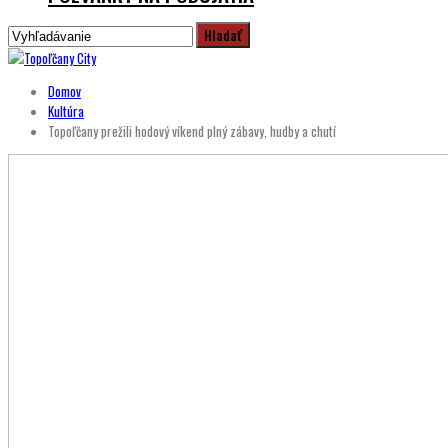
Domov
Kultúra
Topoľčany prežili hodový víkend plný zábavy, hudby a chutí