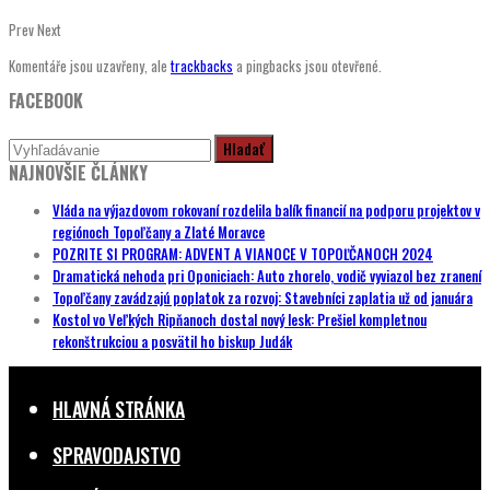
Prev
Next
Komentáře jsou uzavřeny, ale
trackbacks
a pingbacks jsou otevřené.
FACEBOOK
NAJNOVŠIE ČLÁNKY
Vláda na výjazdovom rokovaní rozdelila balík financií na podporu projektov v
regiónoch Topoľčany a Zlaté Moravce
POZRITE SI PROGRAM: ADVENT A VIANOCE V TOPOĽČANOCH 2024
Dramatická nehoda pri Oponiciach: Auto zhorelo, vodič vyviazol bez zranení
Topoľčany zavádzajú poplatok za rozvoj: Stavebníci zaplatia už od januára
Kostol vo Veľkých Ripňanoch dostal nový lesk: Prešiel kompletnou
rekonštrukciou a posvätil ho biskup Judák
HLAVNÁ STRÁNKA
SPRAVODAJSTVO