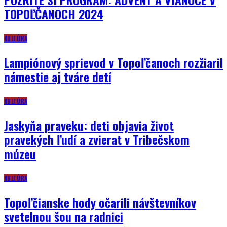
TOPOĽČANOCH 2024
KULTÚRA
Lampiónový sprievod v Topoľčanoch rozžiaril
námestie aj tváre detí
KULTÚRA
Jaskyňa praveku: deti objavia život
pravekých ľudí a zvierat v Tribečskom
múzeu
KULTÚRA
Topoľčianske hody očarili návštevníkov
svetelnou šou na radnici