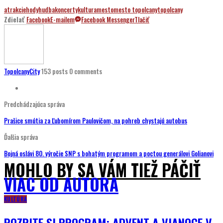
atrakcie
hody
hudba
koncerty
kultura
mesto
mesto topolcany
topolcany
Zdielať
Facebook
E-mailem
Facebook Messenger
Tlačiť
TopolcanyCity
153 posts
0 comments
Predchádzajúca správa
Prašice smútia za Ľubomírom Paulovičom, na pohreb chystajú autobus
Ďalšia správa
Bojná oslávi 80. výročie SNP s bohatým programom a poctou generálovi Golianovi
MOHLO BY SA VÁM TIEŽ PÁČIŤ
VIAC OD AUTORA
KULTÚRA
POZRITE SI PROGRAM: ADVENT A VIANOCE V