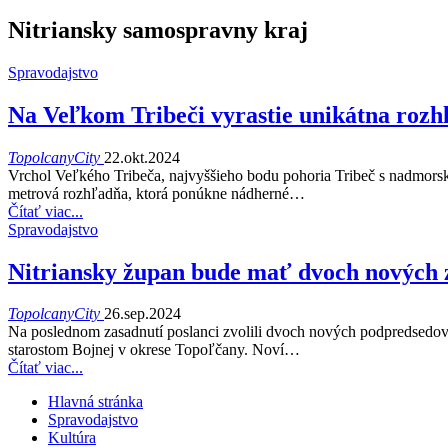
Nitriansky samospravny kraj
Spravodajstvo
Na Veľkom Tribeči vyrastie unikátna roz
TopolcanyCity
22.okt.2024
Vrchol Veľkého Tribeča, najvyššieho bodu pohoria Tribeč s nadmorsk
metrová rozhľadňa, ktorá ponúkne nádherné
…
Čítať viac...
Spravodajstvo
Nitriansky župan bude mať dvoch nových 
TopolcanyCity
26.sep.2024
Na poslednom zasadnutí poslanci zvolili dvoch nových podpredsedov
starostom Bojnej v okrese Topoľčany.
Noví
…
Čítať viac...
Hlavná stránka
Spravodajstvo
Kultúra