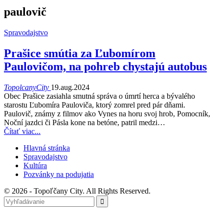
paulovič
Spravodajstvo
Prašice smútia za Ľubomírom
Paulovičom, na pohreb chystajú autobus
TopolcanyCity
19.aug.2024
Obec Prašice zasiahla smutná správa o úmrtí herca a bývalého
starostu Ľubomíra Pauloviča, ktorý zomrel pred pár dňami.
Paulovič, známy z filmov ako Vynes na horu svoj hrob, Pomocník,
Noční jazdci či Pásla kone na betóne, patril medzi
…
Čítať viac...
Hlavná stránka
Spravodajstvo
Kultúra
Pozvánky na podujatia
© 2026 - Topoľčany City. All Rights Reserved.