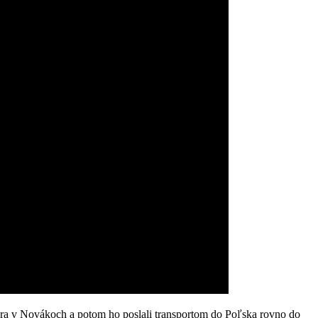
ora v Novákoch a potom ho poslali transportom do Poľska rovno do