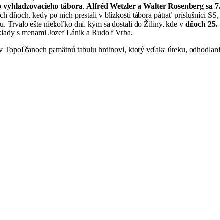
o vyhladzovacieho tábora
.
Alfréd Wetzler a Walter Rosenberg sa 7
dňoch, kedy po nich prestali v blízkosti tábora pátrať príslušníci SS,
u. Trvalo ešte niekoľko dní, kým sa dostali do Žiliny, kde v
dňoch 25. 
klady s menami Jozef Lánik a Rudolf Vrba.
v Topoľčanoch pamätnú tabulu hrdinovi, ktorý vďaka úteku, odhodla