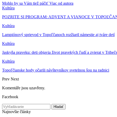
Mohlo by sa Vám tiež páčiť
Viac od autora
Kultúra
POZRITE SI PROGRAM: ADVENT A VIANOCE V TOPOĽČA
Kultúra
Lampiónový sprievod v Topoľčanoch rozžiaril námestie aj tváre detí
Kultúra
Jaskyňa praveku: deti objavia život pravekých ľudí a zvierat v Trib
Kultúra
Topoľčianske hody očarili návštevníkov svetelnou šou na radnici
Prev
Next
Komentáře jsou uzavřeny.
Facebook
Najnovšie články