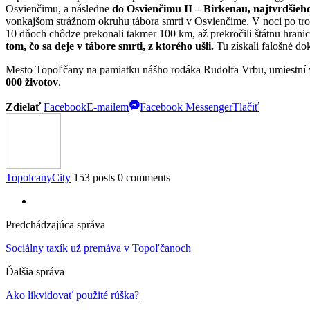
Osvienčimu, a následne
do Osvienčimu II – Birkenau, najtvrdšieh
vonkajšom strážnom okruhu tábora smrti v Osvienčime. V noci po troch 
10 dňoch chôdze prekonali takmer 100 km, až prekročili štátnu hranic
tom, čo sa deje v tábore smrti, z ktorého ušli.
Tu získali falošné do
Mesto Topoľčany na pamiatku nášho rodáka Rudolfa Vrbu, umiestní 
000 životov
.
Zdielať
Facebook
E-mailem
Facebook Messenger
Tlačiť
TopolcanyCity
153 posts
0 comments
Predchádzajúca správa
Sociálny taxík už premáva v Topoľčanoch
Ďalšia správa
Ako likvidovať použité rúška?