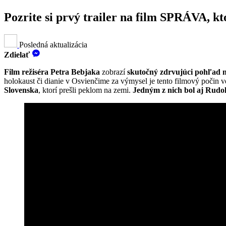
Pozrite si prvý trailer na film SPRÁVA, 
Posledná aktualizácia
Zdielať
Film režiséra Petra Bebjaka
zobrazí
skutočný zdrvujúci pohľad 
holokaust či dianie v Osvienčime za výmysel je tento filmový počin v
Slovenska
, ktorí prešli peklom na zemi.
Jedným z nich bol aj Rudo