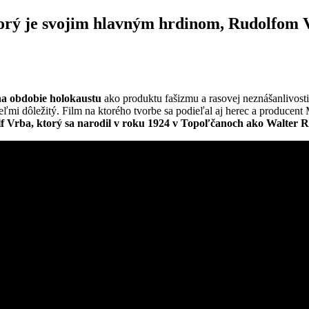
ktorý je svojim hlavným hrdinom, Rudolfom 
na obdobie holokaustu
ako produktu fašizmu a rasovej neznášanlivosti.
eľmi dôležitý. Film na ktorého tvorbe sa podieľal aj herec a producen
lf Vrba, ktorý sa narodil v roku 1924 v Topoľčanoch ako Walter 