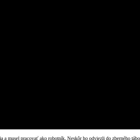
ia a musel pracovať ako robotník. Neskôr ho odviezli do zberného táb