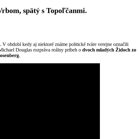
Vrbom, spätý s Topoľčanmi.
 V období kedy aj niektoré známe politické tváre verejne označili
t Michael Douglas rozpráva reálny príbeh o
dvoch mladých Židoch zo
Rosenberg
.