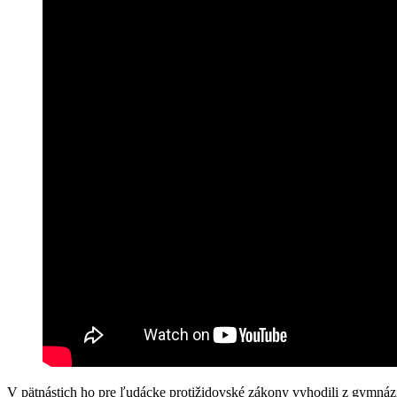
V pätnástich ho pre ľudácke protižidovské zákony vyhodili z gymnáz