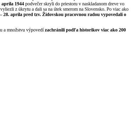
. apríla 1944
podvečer skryli do priestoru v naskladanom dreve vo
 vyliezli z úkrytu a dali sa na útek smerom na Slovensko. Po viac ako
– 28. apríla pred tzv. Židovskou pracovnou radou vypovedali o
niu a množstvu výpovedí
zachránili podľa historikov viac ako 200