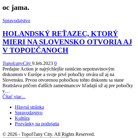
oc jama.
Spravodajstvo
HOLANDSKÝ REŤAZEC, KTORÝ
MIERI NA SLOVENSKO OTVORIA AJ
V TOPOĽČANOCH
TopolcanyCity
9.feb.2023
0
Predajne Action je najrýchlejšie rastúcim nepotravinovým
diskontom v Európe a svoje prvé pobočky otvára už aj na
Slovensku. Prvou otvorenou pobočkou tohto diskontu sa stane
Bratislava pričom ďalších zamestnancov hľadajú už aj pre pobočky
v
…
Čítať viac...
Hlavná stránka
Spravodajstvo
Kultúra
Pozvánky na podujatia
© 2026 - Topoľčany City. All Rights Reserved.