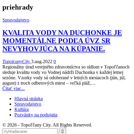
priehrady
Spravodajstvo
KVALITA VODY NA DUCHONKE JE
MOMENTÁLNE PODĽA ÚVZ SR
NEVYHOVJÚCA NA KÚPANIE.
TopolcanyCity
3.aug.2022
0
Regionálny úrad verejného zdravotníctva so sídlom v Topoľčanoch
sleduje kvalitu vody vo Vodnej nádrži Duchonka v každej letnej
sezóne. Vzorky vody sú odoberané v letných mesiacoch (jún, júl,
august) z troch odberových miest – veľká pláž,
…
Čítať viac...
Hlavná stránka
Spravodajstvo
Kultúra
Pozvánky na podujatia
© 2026 - Topoľčany City. All Rights Reserved.