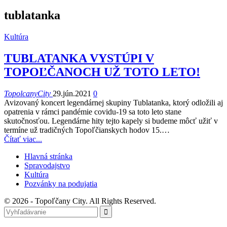
tublatanka
Kultúra
TUBLATANKA VYSTÚPI V
TOPOĽČANOCH UŽ TOTO LETO!
TopolcanyCity
29.jún.2021
0
Avizovaný koncert legendárnej skupiny Tublatanka, ktorý odložili aj
opatrenia v rámci pandémie covidu-19 sa toto leto stane
skutočnosťou. Legendárne hity tejto kapely si budeme môcť užiť v
termíne už tradičných Topoľčianskych hodov 15.
…
Čítať viac...
Hlavná stránka
Spravodajstvo
Kultúra
Pozvánky na podujatia
© 2026 - Topoľčany City. All Rights Reserved.